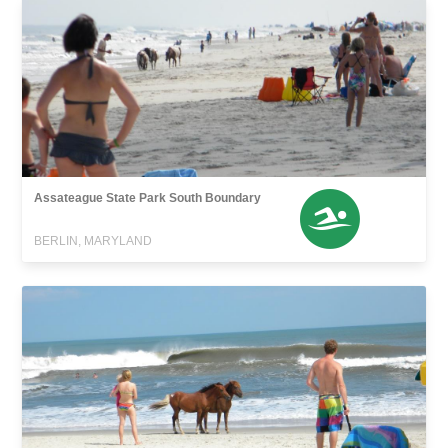
Assateague State Park South Boundary
BERLIN, MARYLAND