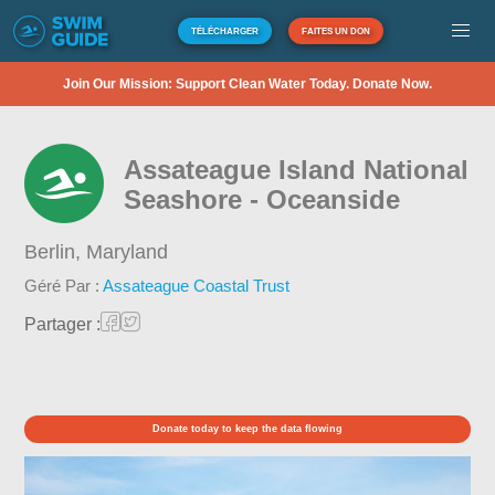
TÉLÉCHARGER
FAITES UN DON
Join Our Mission: Support Clean Water Today. Donate Now.
Assateague Island National
Seashore - Oceanside
Berlin,
Maryland
Géré Par :
Assateague Coastal Trust
Partager :
Donate today to keep the data flowing