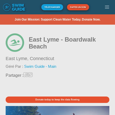
TÉLÉCHARGER
FAITES UN DON
Join Our Mission: Support Clean Water Today. Donate Now.
East Lyme - Boardwalk
Beach
East Lyme,
Connecticut
Géré Par :
Swim Guide - Main
Partager :
Donate today to keep the data flowing