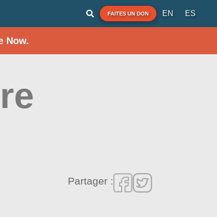
EN
ES
FAITES UN DON
e Now.
re
Partager :