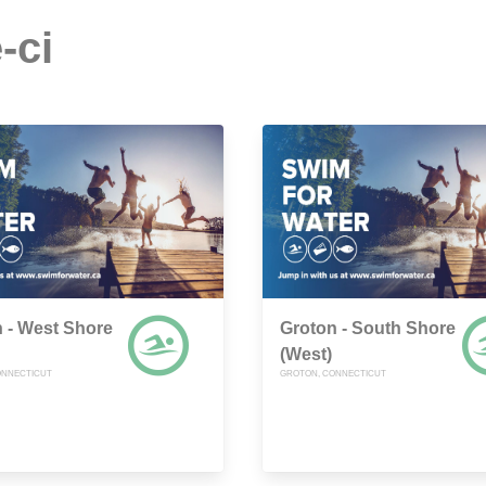
-ci
 - West Shore
Groton - South Shore
(West)
ONNECTICUT
GROTON, CONNECTICUT