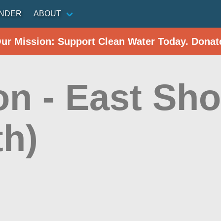
INDER
ABOUT
Our Mission: Support Clean Water Today. Donat
on - East Sho
th)