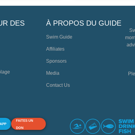
UR DES
À PROPOS DU GUIDE
Sw
Swim Guide
mome
advi
Affiliates
Sponsors
plage
Media
Ple
Contact Us
FAITES UN
 APP
DON