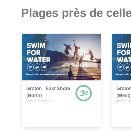
Plages près de celle
Groton - East Shore
Groton
(North)
(West)
GROTON, CONNECTICUT
GROTON, C