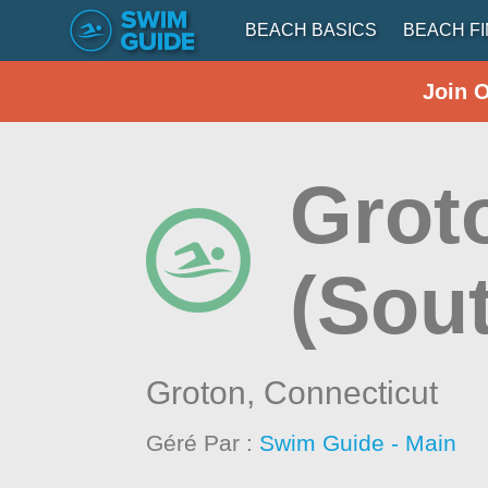
BEACH BASICS
BEACH F
Join 
Grot
(Sou
Groton,
Connecticut
Géré Par :
Swim Guide - Main