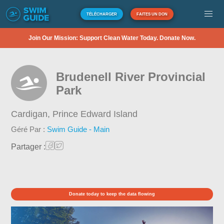
TÉLÉCHARGER
FAITES UN DON
Join Our Mission: Support Clean Water Today. Donate Now.
Brudenell River Provincial
Park
Cardigan,
Prince Edward Island
Géré Par :
Swim Guide - Main
Partager :
Donate today to keep the data flowing