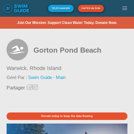
TÉLÉCHARGER
FAITES UN DON
Join Our Mission: Support Clean Water Today. Donate Now.
Gorton Pond Beach
Warwick,
Rhode Island
Géré Par :
Swim Guide - Main
Partager :
Donate today to keep the data flowing