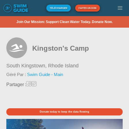
TÉLÉCHARGER
FAITES UN DON
Join Our Mission: Support Clean Water Today. Donate Now.
Kingston's Camp
South Kingstown,
Rhode Island
Géré Par :
Swim Guide - Main
Partager :
Donate today to keep the data flowing