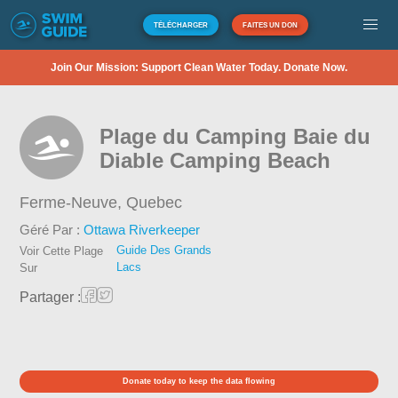
TÉLÉCHARGER
FAITES UN DON
Join Our Mission: Support Clean Water Today. Donate Now.
Plage du Camping Baie du
Diable Camping Beach
Ferme-Neuve,
Quebec
Géré Par :
Ottawa Riverkeeper
Guide Des Grands
Voir Cette Plage
Lacs
Sur
Partager :
Donate today to keep the data flowing