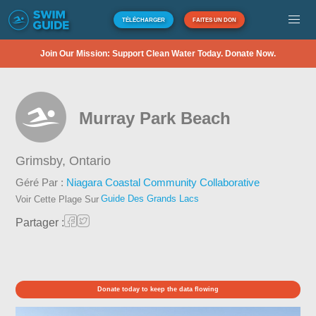
TÉLÉCHARGER
FAITES UN DON
Join Our Mission: Support Clean Water Today. Donate Now.
Murray Park Beach
Grimsby,
Ontario
Géré Par :
Niagara Coastal Community Collaborative
Guide Des Grands Lacs
Voir Cette Plage Sur
Partager :
Donate today to keep the data flowing