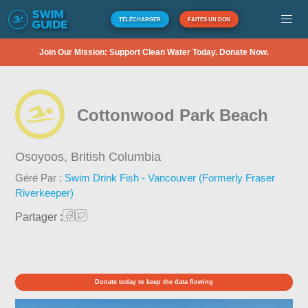
TÉLÉCHARGER
FAITES UN DON
Join Our Mission: Support Clean Water Today. Donate Now.
Cottonwood Park Beach
Osoyoos,
British Columbia
Géré Par :
Swim Drink Fish - Vancouver (Formerly Fraser
Riverkeeper)
Partager :
Donate today to keep the data flowing