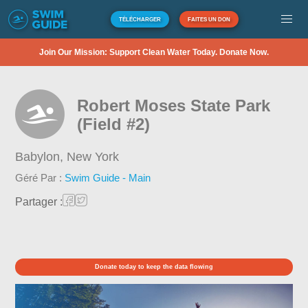
TÉLÉCHARGER
FAITES UN DON
Join Our Mission: Support Clean Water Today. Donate Now.
Robert Moses State Park
(Field #2)
Babylon,
New York
Géré Par :
Swim Guide - Main
Partager :
Donate today to keep the data flowing