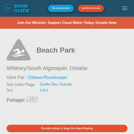
TÉLÉCHARGER
FAITES UN DON
Join Our Mission: Support Clean Water Today. Donate Now.
Beach Park
Whitney/South Algonquin,
Ontario
Géré Par :
Ottawa Riverkeeper
Guide Des Grands
Voir Cette Plage
Lacs
Sur
Partager :
Donate today to keep the data flowing