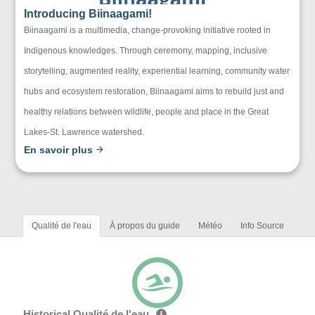
Introducing Biinaagami!
Biinaagami is a multimedia, change-provoking initiative rooted in
Indigenous knowledges. Through ceremony, mapping, inclusive
storytelling, augmented reality, experiential learning, community water
hubs and ecosystem restoration, Biinaagami aims to rebuild just and
healthy relations between wildlife, people and place in the Great
Lakes-St. Lawrence watershed.
En savoir plus
Qualité de l'eau
À propos du guide
Météo
Info Source
Historical Qualité de l'eau