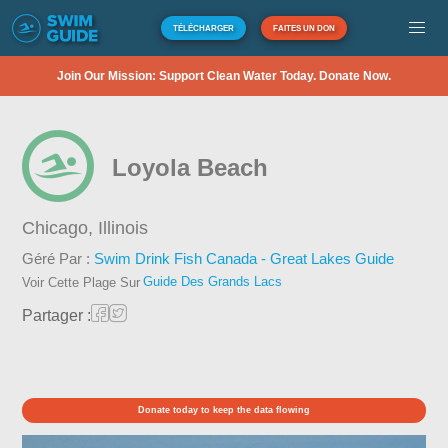
TÉLÉCHARGER
FAITES UN DON
Join Our Mission: Support Clean Water Today. Donate Now.
Loyola Beach
Chicago,
Illinois
Géré Par :
Swim Drink Fish Canada - Great Lakes Guide
Guide Des Grands Lacs
Voir Cette Plage Sur
Partager :
Donate today to keep the data flowing