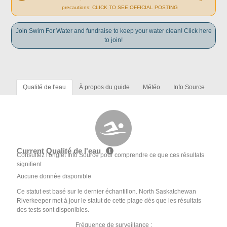
precautions: CLICK TO SEE OFFICIAL POSTING
Join Swim For Water and fundraise to keep your water clean! Click here
to join!
Qualité de l'eau
À propos du guide
Météo
Info Source
Current Qualité de l'eau
Consultez l'onglet Info Source pour comprendre ce que ces résultats
signifient
Aucune donnée disponible
Ce statut est basé sur le dernier échantillon. North Saskatchewan
Riverkeeper met à jour le statut de cette plage dès que les résultats
des tests sont disponibles.
Fréquence de surveillance :