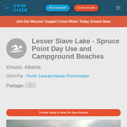
TÉLÉCHARGER
FAITES UN DON
Join Our Mission: Support Clean Water Today. Donate Now.
Lesser Slave Lake - Spruce
Point Day Use and
Campground Beaches
Kinuso,
Alberta
Géré Par :
North Saskatchewan Riverkeeper
Partager :
Donate today to keep the data flowing