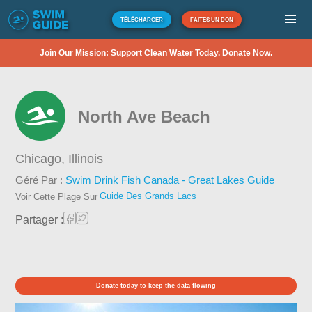
TÉLÉCHARGER
FAITES UN DON
Join Our Mission: Support Clean Water Today. Donate Now.
North Ave Beach
Chicago,
Illinois
Géré Par :
Swim Drink Fish Canada - Great Lakes Guide
Guide Des Grands Lacs
Voir Cette Plage Sur
Partager :
Donate today to keep the data flowing