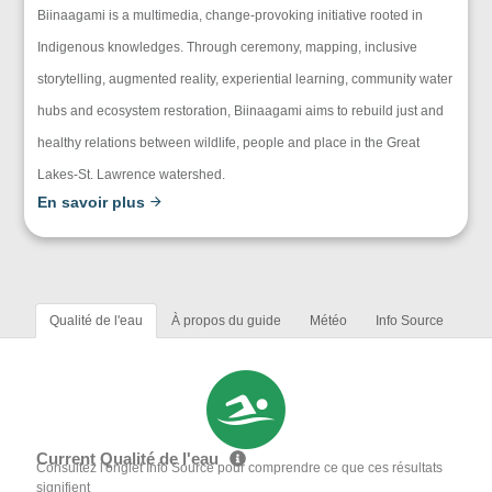
Biinaagami is a multimedia, change-provoking initiative rooted in
Indigenous knowledges. Through ceremony, mapping, inclusive
storytelling, augmented reality, experiential learning, community water
hubs and ecosystem restoration, Biinaagami aims to rebuild just and
healthy relations between wildlife, people and place in the Great
Lakes-St. Lawrence watershed.
En savoir plus
Qualité de l'eau
À propos du guide
Météo
Info Source
Current Qualité de l'eau
Consultez l'onglet Info Source pour comprendre ce que ces résultats
signifient