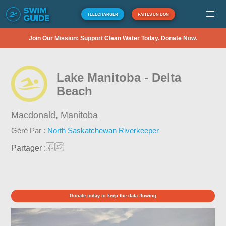
TÉLÉCHARGER
FAITES UN DON
Join Our Mission: Support Clean Water Today. Donate Now.
Lake Manitoba - Delta
Beach
Macdonald,
Manitoba
Géré Par :
North Saskatchewan Riverkeeper
Partager :
Donate today to keep the data flowing