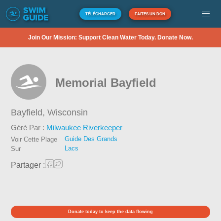
TÉLÉCHARGER
FAITES UN DON
Join Our Mission: Support Clean Water Today. Donate Now.
Memorial Bayfield
Bayfield,
Wisconsin
Géré Par :
Milwaukee Riverkeeper
Guide Des Grands
Voir Cette Plage
Lacs
Sur
Partager :
Donate today to keep the data flowing