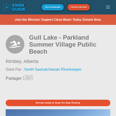
TÉLÉCHARGER
FAITES UN DON
Join Our Mission: Support Clean Water Today. Donate Now.
Gull Lake - Parkland
Summer Village Public
Beach
Rimbey,
Alberta
Géré Par :
North Saskatchewan Riverkeeper
Partager :
Donate today to keep the data flowing