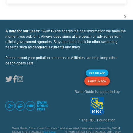
A note for our users:
Swim Guide shares the best information we have the
moment you ask for it. Always obey signs at the beach or advisories from
official government agencies. Stay alert and check for other swimming
hazards such as dangerous currents and tides.
Please report your pollution concerns so Affiliates can help keep other
beach-goers safe.
GET THE APP
FAITES UN DON
Swim Guide is supported by
* The RBC Foundation
Swim Guide, "Swim Drink Fish icons," and associated trademarks are owned by SWIM
DRINK FISH CANADA |
See Legal
© SWIM DRINK FISH CANADA, 2011 - 2026