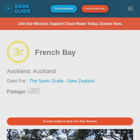
TÉLÉCHARGER
FAITES UN DON
Join Our Mission: Support Clean Water Today. Donate Now.
French Bay
Auckland,
Auckland
Géré Par :
The Swim Guide - New Zealand
Partager :
Donate today to keep the data flowing