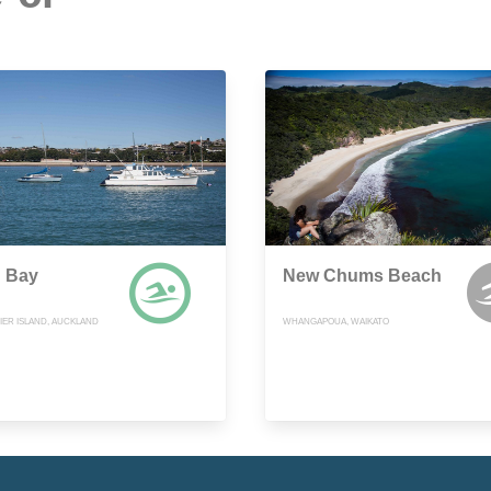
 Bay
New Chums Beach
IER ISLAND, AUCKLAND
WHANGAPOUA, WAIKATO