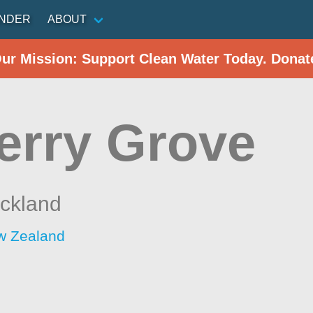
INDER
ABOUT
Our Mission: Support Clean Water Today. Donat
erry Grove
ckland
w Zealand