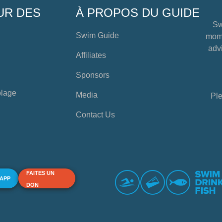
UR DES
À PROPOS DU GUIDE
Sw
Swim Guide
mome
advi
Affiliates
Sponsors
plage
Media
Ple
Contact Us
FAITES UN
 APP
DON