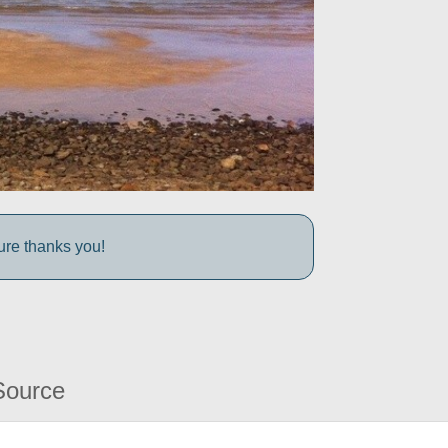
ture thanks you!
Source