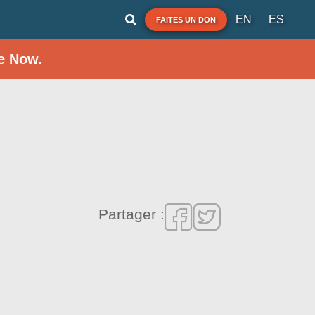
EN
ES
FAITES UN DON
e Now.
Partager :