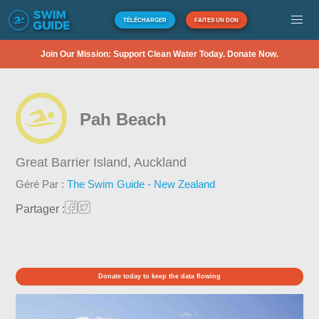
TÉLÉCHARGER
FAITES UN DON
Join Our Mission: Support Clean Water Today. Donate Now.
Pah Beach
Great Barrier Island,
Auckland
Géré Par :
The Swim Guide - New Zealand
Partager :
Donate today to keep the data flowing