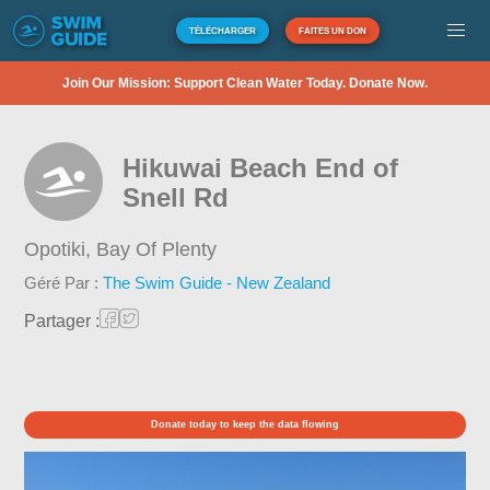
TÉLÉCHARGER
FAITES UN DON
Join Our Mission: Support Clean Water Today. Donate Now.
Hikuwai Beach End of
Snell Rd
Opotiki,
Bay Of Plenty
Géré Par :
The Swim Guide - New Zealand
Partager :
Donate today to keep the data flowing