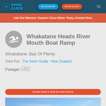
TÉLÉCHARGER
FAITES UN DON
Join Our Mission: Support Clean Water Today. Donate Now.
Whakatane Heads River
Mouth Boat Ramp
Whakatane,
Bay Of Plenty
Géré Par :
The Swim Guide - New Zealand
Partager :
Donate today to keep the data flowing