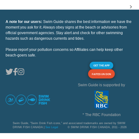
A note for our users:
Swim Guide shares the best information we have the
moment you ask for it. Always obey signs at the beach or advisories from
official government agencies. Stay alert and check for other swimming
hazards such as dangerous currents and tides.
Please report your pollution concerns so Affiliates can help keep other
beach-goers safe.
GET THE APP
FAITES UN DON
Swim Guide is supported by
* The RBC Foundation
Swim Guide, "Swim Drink Fish icons," and associated trademarks are owned by SWIM
DRINK FISH CANADA |
See Legal
© SWIM DRINK FISH CANADA, 2011 - 2026