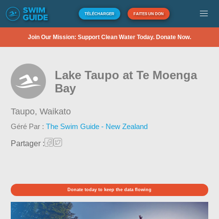
TÉLÉCHARGER
FAITES UN DON
Join Our Mission: Support Clean Water Today. Donate Now.
Lake Taupo at Te Moenga
Bay
Taupo,
Waikato
Géré Par :
The Swim Guide - New Zealand
Partager :
Donate today to keep the data flowing