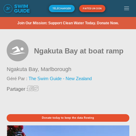
TÉLÉCHARGER
FAITES UN DON
Join Our Mission: Support Clean Water Today. Donate Now.
Ngakuta Bay at boat ramp
Ngakuta Bay,
Marlborough
Géré Par :
The Swim Guide - New Zealand
Partager :
Donate today to keep the data flowing