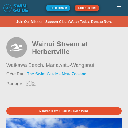
TÉLÉCHARGER
FAITES UN DON
Join Our Mission: Support Clean Water Today. Donate Now.
Wainui Stream at
Herbertville
Waikawa Beach,
Manawatu-Wanganui
Géré Par :
The Swim Guide - New Zealand
Partager :
Donate today to keep the data flowing