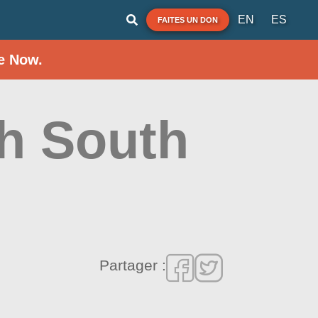
EN
ES
FAITES UN DON
e Now.
h South
Partager :