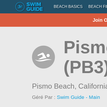
BEACH BASICS
BEACH F
Join 
Pism
(PB3
Pismo Beach,
Californi
Géré Par :
Swim Guide - Main