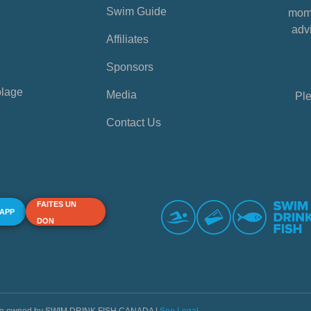
Swim Guide
mome
advi
Affiliates
Sponsors
plage
Media
Ple
Contact Us
FAITES UN
 APP
DON