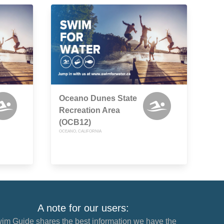
Oceano Dunes State
Recreation Area
(OCB12)
OCEANO, CALIFORNIA
A note for our users:
im Guide shares the best information we have the