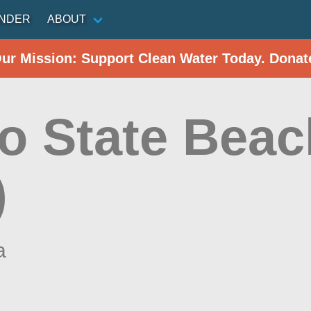
INDER
ABOUT
Our Mission: Support Clean Water Today. Donat
o State Beac
)
a