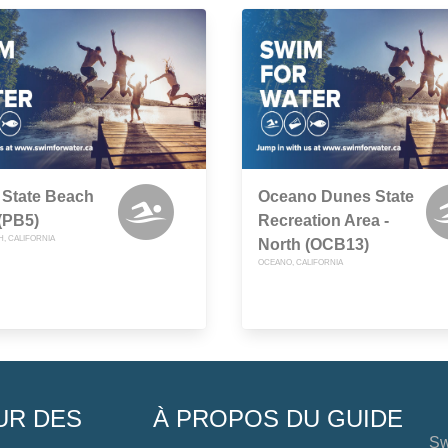
 State Beach
Oceano Dunes State
(PB5)
Recreation Area -
H, CALIFORNIA
North (OCB13)
OCEANO, CALIFORNIA
UR DES
À PROPOS DU GUIDE
Sw