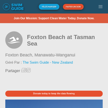
TÉLÉCHARGER
FAITES UN DON
Join Our Mission: Support Clean Water Today. Donate Now.
Foxton Beach at Tasman
Sea
Foxton Beach,
Manawatu-Wanganui
Géré Par :
The Swim Guide - New Zealand
Partager :
Donate today to keep the data flowing