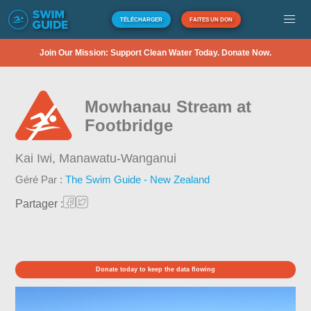
TÉLÉCHARGER
FAITES UN DON
Join Our Mission: Support Clean Water Today. Donate Now.
Mowhanau Stream at
Footbridge
Kai Iwi,
Manawatu-Wanganui
Géré Par :
The Swim Guide - New Zealand
Partager :
Donate today to keep the data flowing