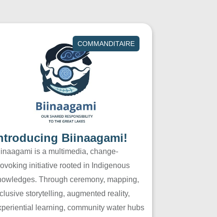
COMMANDITAIRE
ntroducing Biinaagami!
iinaagami is a multimedia, change-
ovoking initiative rooted in Indigenous
nowledges. Through ceremony, mapping,
clusive storytelling, augmented reality,
xperiential learning, community water hubs