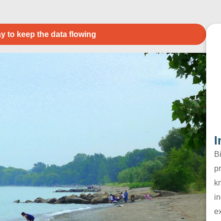
y to keep the data flowing
I
B
pr
k
in
e