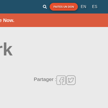
EN
ES
FAITES UN DON
e Now.
rk
Partager :