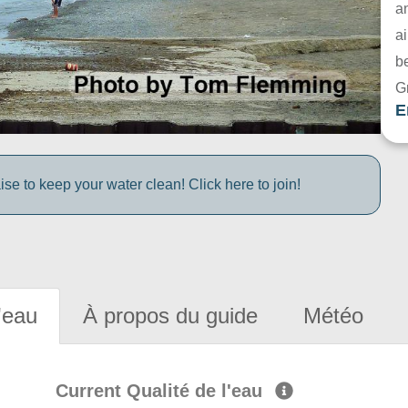
a
ai
be
G
E
e to keep your water clean! Click here to join!
'eau
À propos du guide
Météo
Current Qualité de l'eau