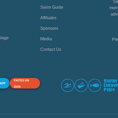
Sw
Swim Guide
mome
advi
Affiliates
Sponsors
plage
Media
Ple
Contact Us
FAITES UN
 APP
DON