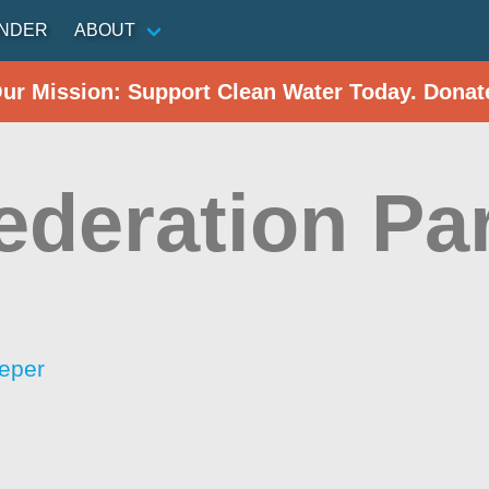
INDER
ABOUT
Our Mission: Support Clean Water Today. Donat
ederation Pa
eper