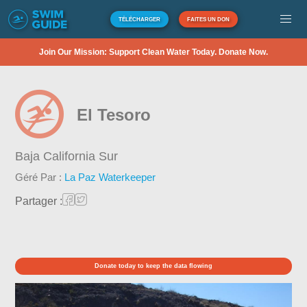
TÉLÉCHARGER
FAITES UN DON
Join Our Mission: Support Clean Water Today. Donate Now.
El Tesoro
Baja California Sur
Géré Par :
La Paz Waterkeeper
Partager :
Donate today to keep the data flowing