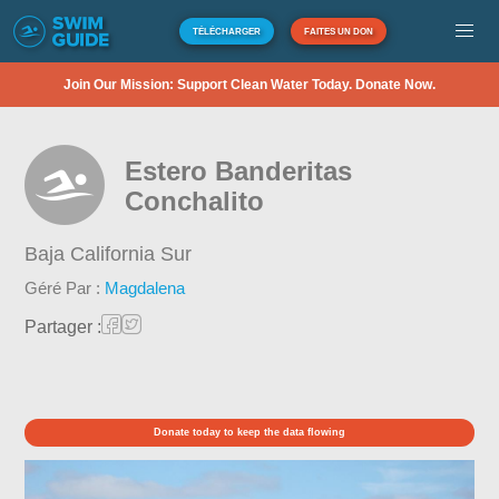
TÉLÉCHARGER
FAITES UN DON
Join Our Mission: Support Clean Water Today. Donate Now.
Estero Banderitas
Conchalito
Baja California Sur
Géré Par :
Magdalena
Partager :
Donate today to keep the data flowing