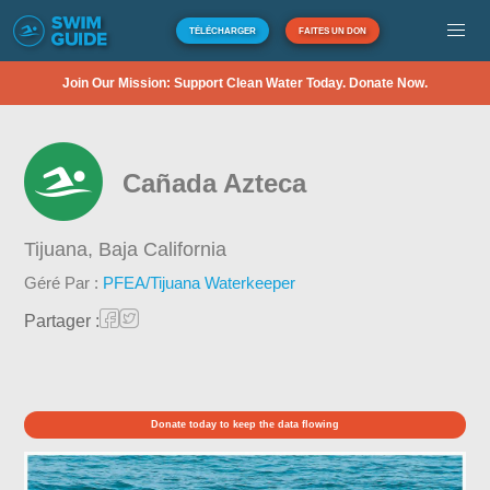
TÉLÉCHARGER
FAITES UN DON
Join Our Mission: Support Clean Water Today. Donate Now.
Cañada Azteca
Tijuana,
Baja California
Géré Par :
PFEA/Tijuana Waterkeeper
Partager :
Donate today to keep the data flowing