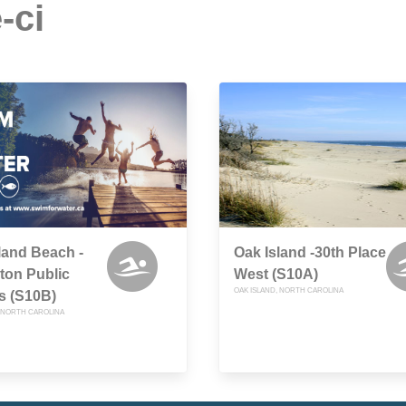
-ci
land Beach -
Oak Island -30th Place
ton Public
West (S10A)
OAK ISLAND, NORTH CAROLINA
s (S10B)
, NORTH CAROLINA