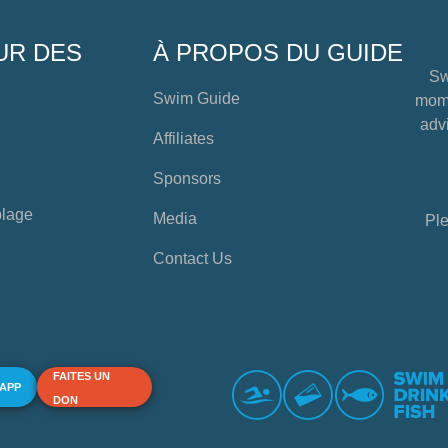
UR DES
À PROPOS DU GUIDE
Sw
Swim Guide
mome
advi
Affiliates
Sponsors
plage
Media
Ple
Contact Us
FAITES UN
 APP
DON