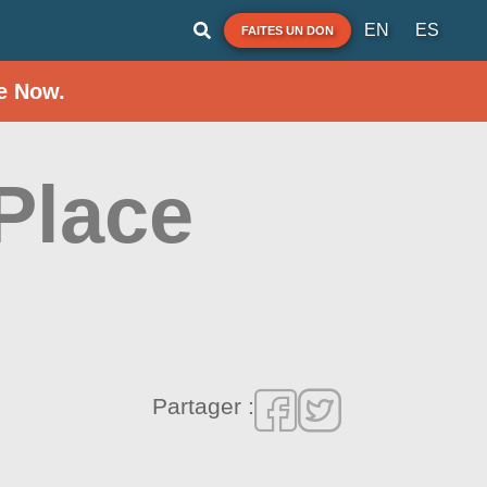
EN
ES
FAITES UN DON
e Now.
 Place
Partager :