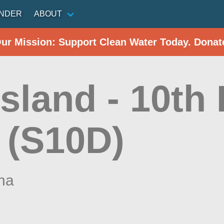
INDER
ABOUT
Our Mission: Support Clean Water Today. Donat
sland - 10th
 (S10D)
ina