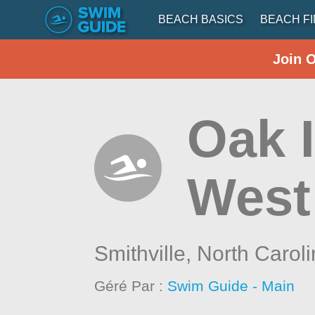
BEACH BASICS
BEACH F
Join 
Oak I
West
Smithville,
North Carol
Géré Par :
Swim Guide - Main