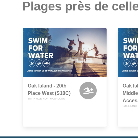
Plages près de celle
Oak Island - 20th
Oak Is
Place West (S10C)
Middle
SMITHVILLE, NORTH CAROLINA
Acces
OAK ISLAND