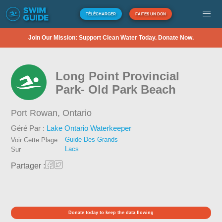
TÉLÉCHARGER
FAITES UN DON
Join Our Mission: Support Clean Water Today. Donate Now.
Long Point Provincial
Park- Old Park Beach
Port Rowan,
Ontario
Géré Par :
Lake Ontario Waterkeeper
Guide Des Grands
Voir Cette Plage
Lacs
Sur
Partager :
Donate today to keep the data flowing