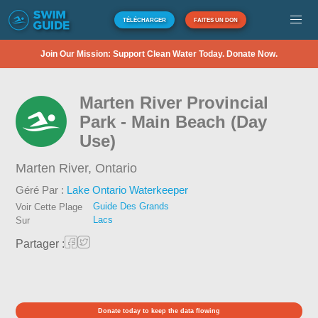
TÉLÉCHARGER
FAITES UN DON
Join Our Mission: Support Clean Water Today. Donate Now.
Marten River Provincial
Park - Main Beach (Day
Use)
Marten River,
Ontario
Géré Par :
Lake Ontario Waterkeeper
Guide Des Grands
Voir Cette Plage
Lacs
Sur
Partager :
Donate today to keep the data flowing