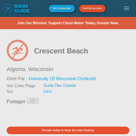
TÉLÉCHARGER
FAITES UN DON
Join Our Mission: Support Clean Water Today. Donate Now.
Crescent Beach
Algoma,
Wisconsin
Géré Par :
University Of Wisconsin Oshkosh
Guide Des Grands
Voir Cette Plage
Lacs
Sur
Partager :
Donate today to keep the data flowing