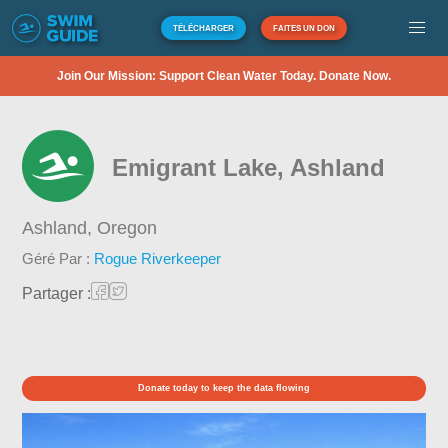
TÉLÉCHARGER
FAITES UN DON
Join Our Mission: Support Clean Water Today. Donate Now.
Emigrant Lake, Ashland
Ashland,
Oregon
Géré Par :
Rogue Riverkeeper
Partager :
Donate today to keep the data flowing