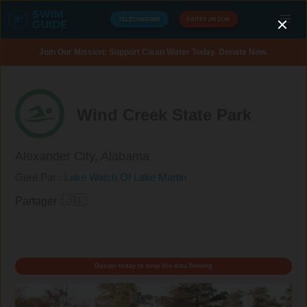
TÉLÉCHARGER
FAITES UN DON
Join Our Mission: Support Clean Water Today. Donate Now.
Wind Creek State Park
Alexander City,
Alabama
Géré Par :
Lake Watch Of Lake Martin
Partager :
Donate today to keep the data flowing