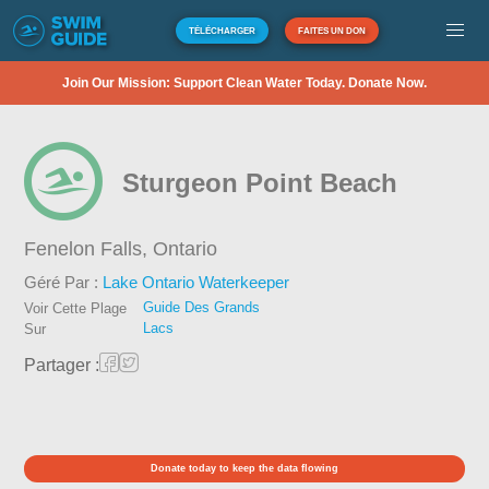
TÉLÉCHARGER
FAITES UN DON
Join Our Mission: Support Clean Water Today. Donate Now.
Sturgeon Point Beach
Fenelon Falls,
Ontario
Géré Par :
Lake Ontario Waterkeeper
Guide Des Grands
Voir Cette Plage
Lacs
Sur
Partager :
Donate today to keep the data flowing