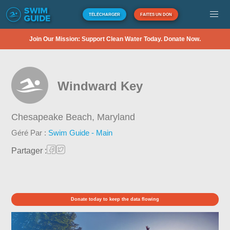
TÉLÉCHARGER
FAITES UN DON
Join Our Mission: Support Clean Water Today. Donate Now.
Windward Key
Chesapeake Beach,
Maryland
Géré Par :
Swim Guide - Main
Partager :
Donate today to keep the data flowing