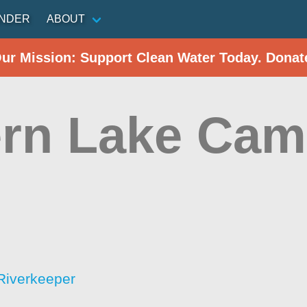
INDER
ABOUT
Our Mission: Support Clean Water Today. Donat
rn Lake Ca
Riverkeeper