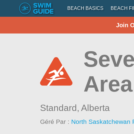
BEACH BASICS
BEACH F
Join 
Seve
Area
Standard,
Alberta
Géré Par :
North Saskatchewan 