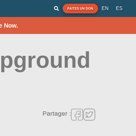
EN
ES
FAITES UN DON
e Now.
mpground
Partager :