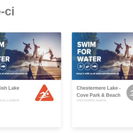
-ci
 Fish Lake
Chestermere Lake -
Cove Park & Beach
A NO. 2, ALBERTA
CHESTERMERE, ALBERTA