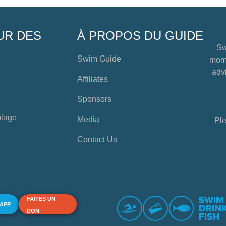
UR DES
À PROPOS DU GUIDE
Sw
Swim Guide
mome
advi
Affiliates
Sponsors
plage
Media
Ple
Contact Us
FAITES UN
 APP
DON