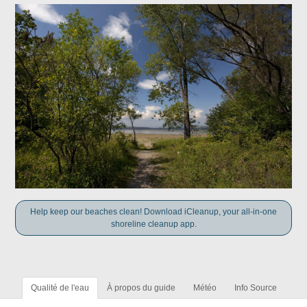
Help keep our beaches clean! Download iCleanup, your all-in-one
shoreline cleanup app.
Qualité de l'eau
À propos du guide
Météo
Info Source