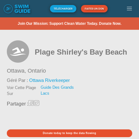
TÉLÉCHARGER
FAITES UN DON
Join Our Mission: Support Clean Water Today. Donate Now.
Plage Shirley's Bay Beach
Ottawa,
Ontario
Géré Par :
Ottawa Riverkeeper
Guide Des Grands
Voir Cette Plage
Lacs
Sur
Partager :
Donate today to keep the data flowing