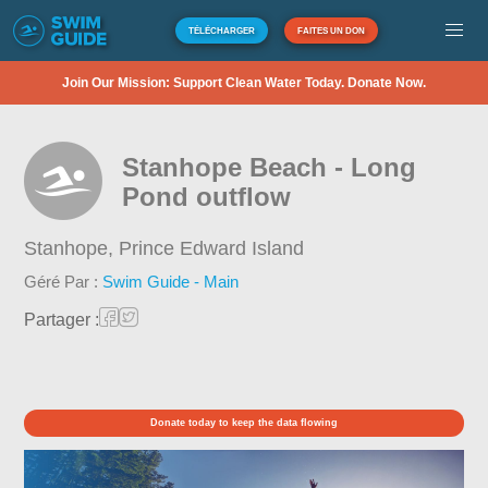
TÉLÉCHARGER
FAITES UN DON
Join Our Mission: Support Clean Water Today. Donate Now.
Stanhope Beach - Long
Pond outflow
Stanhope,
Prince Edward Island
Géré Par :
Swim Guide - Main
Partager :
Donate today to keep the data flowing