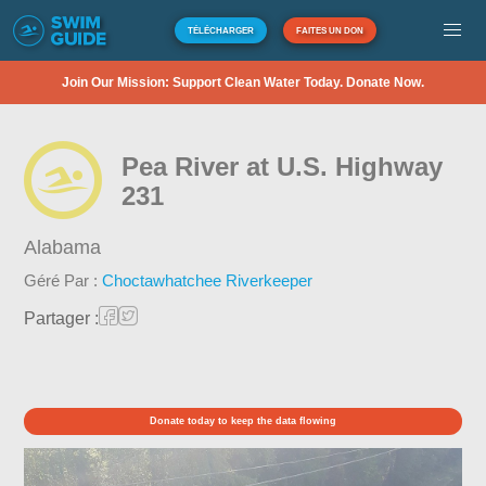
TÉLÉCHARGER
FAITES UN DON
Join Our Mission: Support Clean Water Today. Donate Now.
Pea River at U.S. Highway
231
Alabama
Géré Par :
Choctawhatchee Riverkeeper
Partager :
Donate today to keep the data flowing