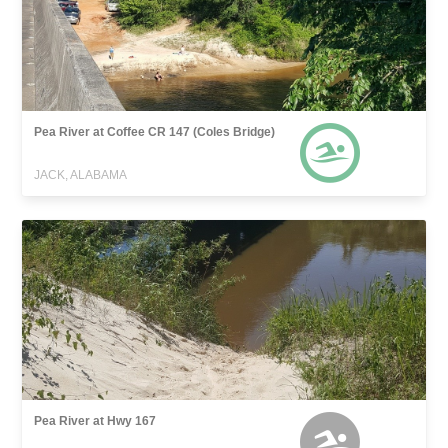
Pea River at Coffee CR 147 (Coles Bridge)
JACK, ALABAMA
Pea River at Hwy 167