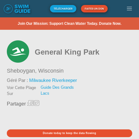
TÉLÉCHARGER
FAITES UN DON
Join Our Mission: Support Clean Water Today. Donate Now.
General King Park
Sheboygan,
Wisconsin
Géré Par :
Milwaukee Riverkeeper
Guide Des Grands
Voir Cette Plage
Lacs
Sur
Partager :
Donate today to keep the data flowing