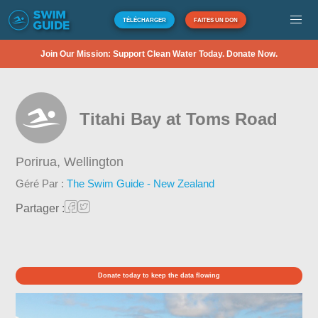
TÉLÉCHARGER
FAITES UN DON
Join Our Mission: Support Clean Water Today. Donate Now.
Titahi Bay at Toms Road
Porirua,
Wellington
Géré Par :
The Swim Guide - New Zealand
Partager :
Donate today to keep the data flowing