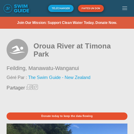
TÉLÉCHARGER
FAITES UN DON
Join Our Mission: Support Clean Water Today. Donate Now.
Oroua River at Timona
Park
Feilding,
Manawatu-Wanganui
Géré Par :
The Swim Guide - New Zealand
Partager :
Donate today to keep the data flowing