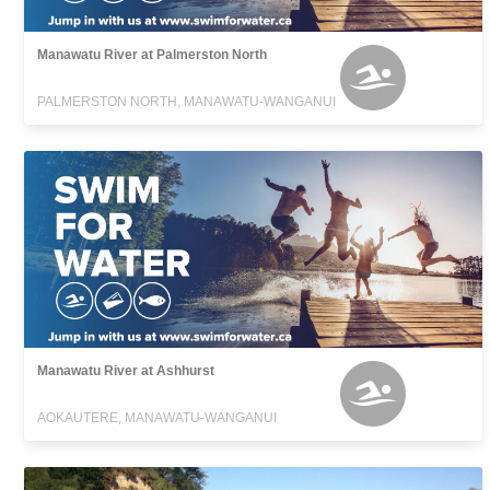
Manawatu River at Palmerston North
PALMERSTON NORTH, MANAWATU-WANGANUI
Manawatu River at Ashhurst
AOKAUTERE, MANAWATU-WANGANUI