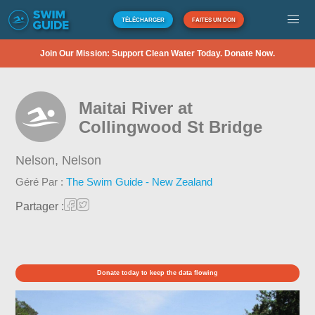
TÉLÉCHARGER
FAITES UN DON
Join Our Mission: Support Clean Water Today. Donate Now.
Maitai River at
Collingwood St Bridge
Nelson,
Nelson
Géré Par :
The Swim Guide - New Zealand
Partager :
Donate today to keep the data flowing