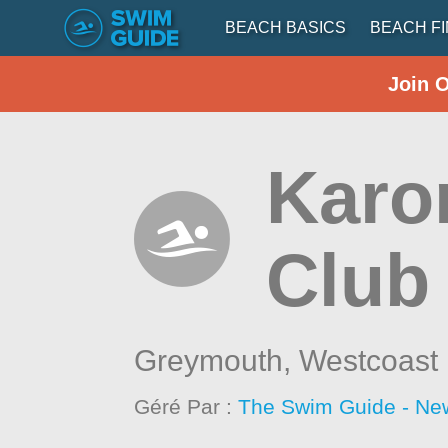
BEACH BASICS
BEACH F
Join 
Karo
Club
Greymouth,
Westcoast
Géré Par :
The Swim Guide - Ne