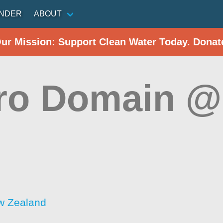
INDER
ABOUT
Our Mission: Support Clean Water Today. Donat
ro Domain @
w Zealand