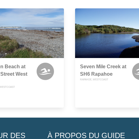
n Beach at
Seven Mile Creek at
 Street West
SH6 Rapahoe
RAPAHOE, WESTCOAST
 WESTCOAST
UR DES
À PROPOS DU GUIDE