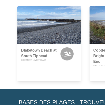
Blaketown Beach at
Cobde
South Tiphead
Bright
GREYMOUTH, WESTCOAST
End
WESTPORT,
BASES DES PLAGES
TROUVE