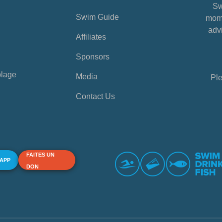
Sw
Swim Guide
mome
advi
Affiliates
Sponsors
plage
Media
Ple
Contact Us
FAITES UN
 APP
DON