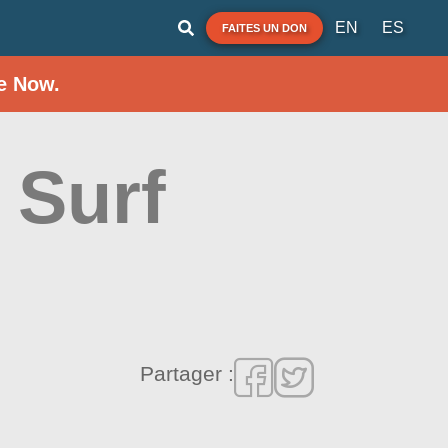
EN
ES
FAITES UN DON
e Now.
 Surf
Partager :