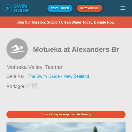
TÉLÉCHARGER
FAITES UN DON
Join Our Mission: Support Clean Water Today. Donate Now.
Motueka at Alexanders Br
Motueka Valley,
Tasman
Géré Par :
The Swim Guide - New Zealand
Partager :
Donate today to keep the data flowing